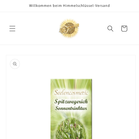
Direkt
Willkommen beim Himmelschlüssel-Versand
zum
Inhalt
Warenkorb
oduktinformationen
ringen