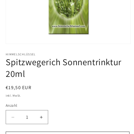
Medien
1
in
HIMMELSCHLÜSSEL
Spitzwegerich Sonnentrinktur
Modal
öffnen
20ml
Normaler
€19,50 EUR
Preis
inkl. MwSt.
Anzahl
Verringere
Erhöhe
die
die
Menge
Menge