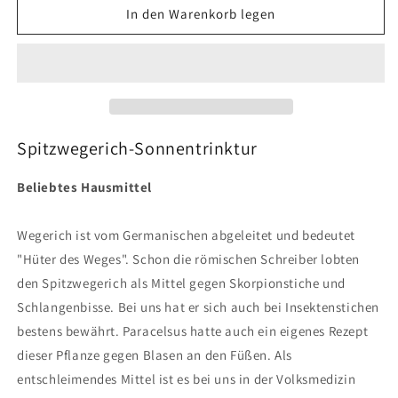
für
für
In den Warenkorb legen
Spitzwegerich
Spitzwegerich
Sonnentrinktur
Sonnentrinktur
20ml
20ml
Spitzwegerich-Sonnentrinktur
Beliebtes Hausmittel
Wegerich ist vom Germanischen abgeleitet und bedeutet
"Hüter des Weges". Schon die römischen Schreiber lobten
den Spitzwegerich als Mittel gegen Skorpionstiche und
Schlangenbisse. Bei uns hat er sich auch bei Insektenstichen
bestens bewährt. Paracelsus hatte auch ein eigenes Rezept
dieser Pflanze gegen Blasen an den Füßen. Als
entschleimendes Mittel ist es bei uns in der Volksmedizin