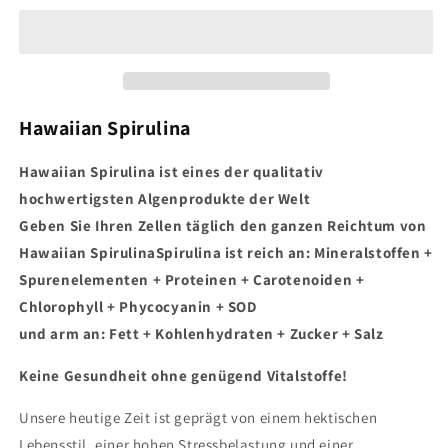
600
600
Stk.
Stk.
Hawaiian Spirulina
Hawaiian Spirulina ist eines der qualitativ
hochwertigsten Algenprodukte der Welt
Geben Sie Ihren Zellen täglich den ganzen Reichtum von
Hawaiian Spirulina
Spirulina ist reich an: Mineralstoffen +
Spurenelementen + Proteinen + Carotenoiden +
Chlorophyll + Phycocyanin + SOD
und arm an:
Fett + Kohlenhydraten + Zucker + Salz
Keine Gesundheit ohne genügend Vitalstoffe!
Unsere heutige Zeit ist geprägt von einem hektischen
Lebensstil, einer hohen Stressbelastung und einer