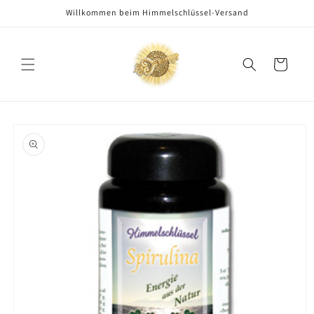
Direkt
Willkommen beim Himmelschlüssel-Versand
zum
Inhalt
Warenkorb
oduktinformationen
ringen