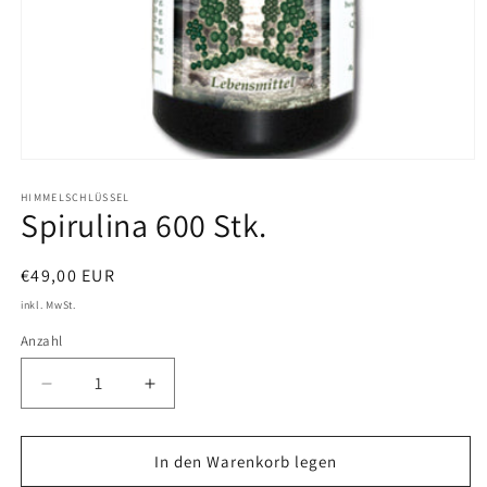
Medien
1
in
HIMMELSCHLÜSSEL
Spirulina 600 Stk.
Modal
öffnen
Normaler
€49,00 EUR
Preis
inkl. MwSt.
Anzahl
Verringere
Erhöhe
die
die
Menge
Menge
für
für
In den Warenkorb legen
Spirulina
Spirulina