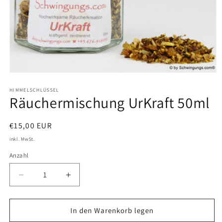
Medien
1
in
HIMMELSCHLÜSSEL
Räuchermischung UrKraft 50ml
Modal
öffnen
Normaler
€15,00 EUR
Preis
inkl. MwSt.
Anzahl
Verringere
Erhöhe
die
die
Menge
Menge
für
für
In den Warenkorb legen
Räuchermischung
Räuchermischung