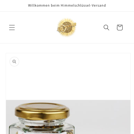
Direkt
Willkommen beim Himmelschlüssel-Versand
zum
Inhalt
Warenkorb
oduktinformationen
ringen