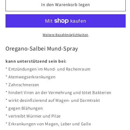
für
für
In den Warenkorb legen
Mundspray
Mundspray
Oregano-
Oregano-
Salbei
Salbei
50ml
50ml
Weitere Bezahlmöglichkeiten
Oregano-Salbei Mund-Spray
kann unterstützend sein bei:
* Entzündungen im Mund- und Rachenraum
* Atemwegserkrankungen
* Zahnschmerzen
* hindert Viren an der Vermehrung und tötet Bakterien
* wirkt desinfizierend auf Magen- und Darmtrakt
* gegen Blähungen
* vertreibt Würmer und Pilze
* Erkrankungen von Magen, Leber und Galle