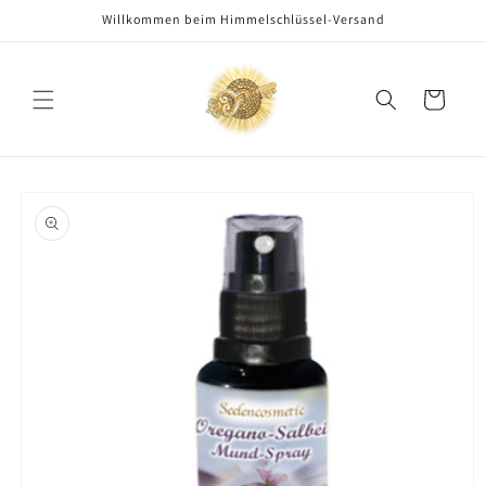
Direkt
Willkommen beim Himmelschlüssel-Versand
zum
Inhalt
Warenkorb
oduktinformationen
ringen