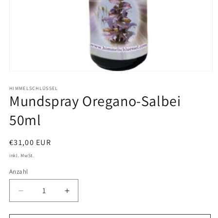
Medien
1
in
HIMMELSCHLÜSSEL
Mundspray Oregano-Salbei
Modal
öffnen
50ml
Normaler
€31,00 EUR
Preis
inkl. MwSt.
Anzahl
Verringere
Erhöhe
die
die
Menge
Menge