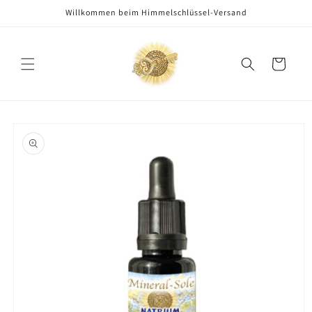
Direkt
Willkommen beim Himmelschlüssel-Versand
zum
Inhalt
Warenkorb
oduktinformationen
ringen