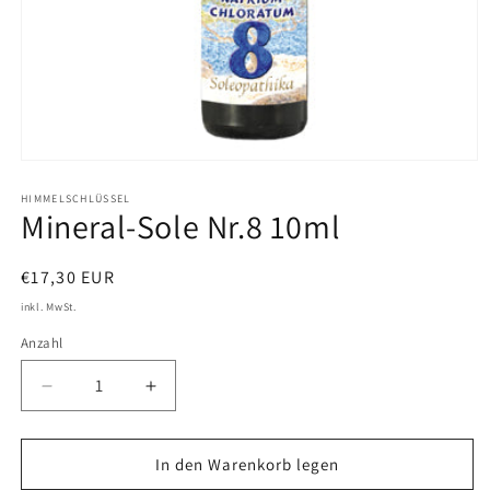
Medien
1
in
HIMMELSCHLÜSSEL
Mineral-Sole Nr.8 10ml
Modal
öffnen
Normaler
€17,30 EUR
Preis
inkl. MwSt.
Anzahl
Verringere
Erhöhe
die
die
Menge
Menge
für
für
In den Warenkorb legen
Mineral-
Mineral-