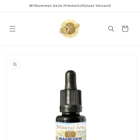
Direkt
Willkommen beim Himmelschlüssel-Versand
zum
Inhalt
Warenkorb
oduktinformationen
ringen