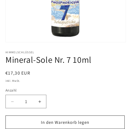
Medien
1
in
HIMMELSCHLÜSSEL
Mineral-Sole Nr. 7 10ml
Modal
öffnen
Normaler
€17,30 EUR
Preis
inkl. MwSt.
Anzahl
Verringere
Erhöhe
die
die
Menge
Menge
für
für
In den Warenkorb legen
Mineral-
Mineral-