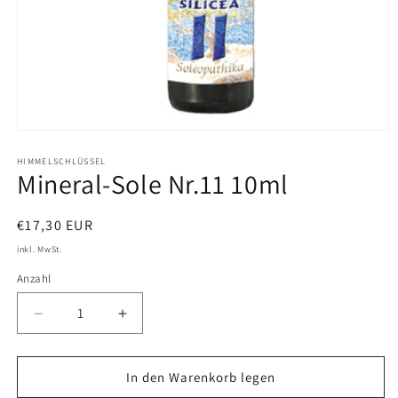
Medien
1
in
HIMMELSCHLÜSSEL
Mineral-Sole Nr.11 10ml
Modal
öffnen
Normaler
€17,30 EUR
Preis
inkl. MwSt.
Anzahl
Verringere
Erhöhe
die
die
Menge
Menge
für
für
In den Warenkorb legen
Mineral-
Mineral-