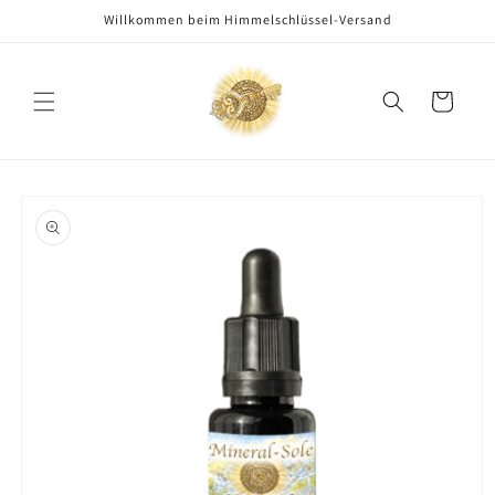
Direkt
Willkommen beim Himmelschlüssel-Versand
zum
Inhalt
Warenkorb
oduktinformationen
ringen