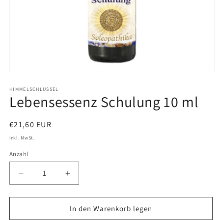
Medien
1
in
HIMMELSCHLÜSSEL
Lebensessenz Schulung 10 ml
Modal
öffnen
Normaler
€21,60 EUR
Preis
inkl. MwSt.
Anzahl
Verringere
Erhöhe
die
die
Menge
Menge
für
für
In den Warenkorb legen
Lebensessenz
Lebensessenz