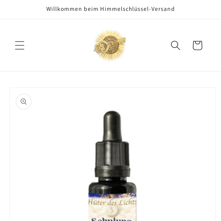
Direkt
Willkommen beim Himmelschlüssel-Versand
zum
Inhalt
Warenkorb
oduktinformationen
ringen