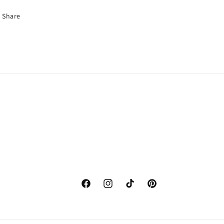
Share
Facebook
Instagram
TikTok
Pinterest