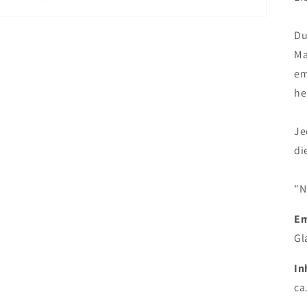
Du
Ma
em
he
Je
di
"N
Em
Gl
In
ca