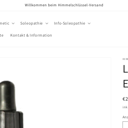
Willkommen beim Himmelschlüssel-Versand
metic
Soleopathie
Info-Soleopathie
te
Kontakt & Information
HI
E
N
€
Pr
ink
An