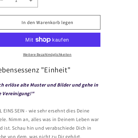
Verringere
Erhöhe
die
die
Menge
Menge
für
für
In den Warenkorb legen
Lebensessenz
Lebensessenz
Einheit
Einheit
10ml
10ml
Weitere Bezahlmöglichkeiten
ebensessenz "Einheit"
ch erlöse alte Muster und Bilder und gehe in
e Vereinigung!"
L EINS SEIN - wie sehr ersehnt dies Deine
ele. Nimm an, alles was in Deinem Leben war
d ist. Schau hin und verabschiede Dich in
ebe von dem, was nicht zu Dir gehört.