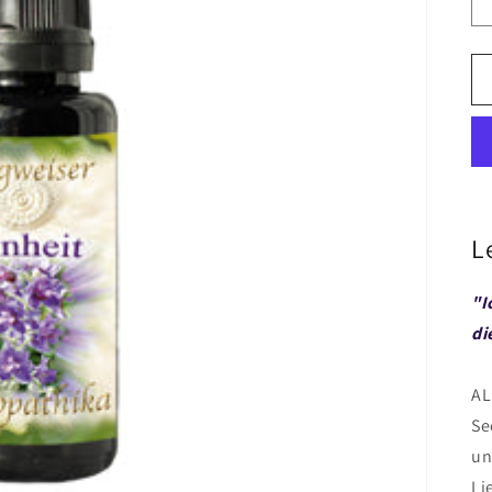
L
"I
di
AL
Se
un
Li