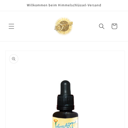
Direkt
Willkommen beim Himmelschlüssel-Versand
zum
Inhalt
Warenkorb
oduktinformationen
ringen