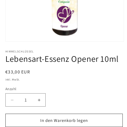
Medien
1
in
HIMMELSCHLÜSSEL
Lebensart-Essenz Opener 10ml
Modal
öffnen
Normaler
€33,00 EUR
Preis
inkl. MwSt.
Anzahl
Verringere
Erhöhe
die
die
Menge
Menge
für
für
In den Warenkorb legen
Lebensart-
Lebensart-