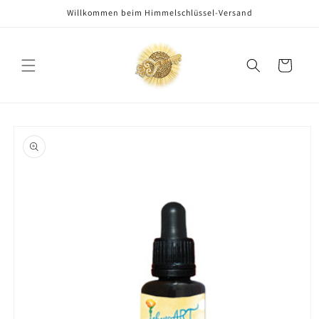
Direkt
Willkommen beim Himmelschlüssel-Versand
zum
Inhalt
Warenkorb
oduktinformationen
ringen