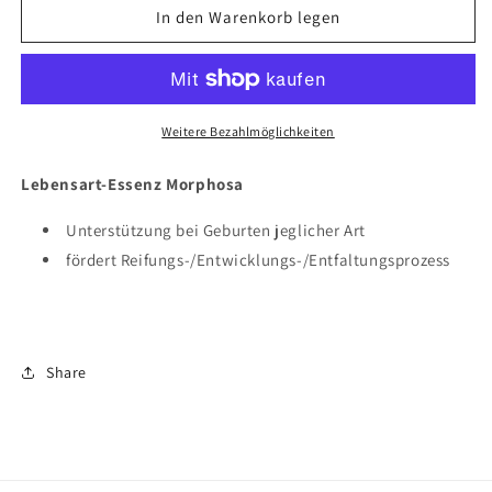
für
für
In den Warenkorb legen
Lebensart-
Lebensart-
Essenz
Essenz
Morphosa
Morphosa
10ml
10ml
Weitere Bezahlmöglichkeiten
Lebensart-Essenz Morphosa
Unterstützung bei Geburten jeglicher Art
fördert Reifungs-/Entwicklungs-/Entfaltungsprozess
Share