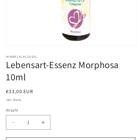
Medien
1
in
HIMMELSCHLÜSSEL
Lebensart-Essenz Morphosa
Modal
öffnen
10ml
Normaler
€33,00 EUR
Preis
inkl. MwSt.
Anzahl
Verringere
Erhöhe
die
die
Menge
Menge