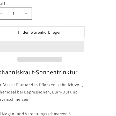
zahl
Verringere
Erhöhe
die
die
Menge
Menge
für
für
In den Warenkorb legen
Johanniskraut
Johanniskraut
Sonnentrinktur
Sonnentrinktur
20
20
ml
ml
ohanniskraut-Sonnentrinktur
r "Assissi" unter den Pflanzen, sehr lichtvoll,
her ideal bei Depressionen, Burn-Out und
rvenschmerzen.
i Magen- und Verdauungsschmerzen 5