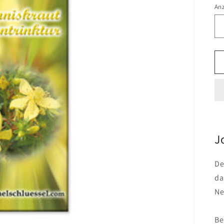
An
J
De
da
Ne
Be