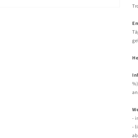
Tr
Em
Tä
ge
He
In
%)
an
We
- 
- 
ab