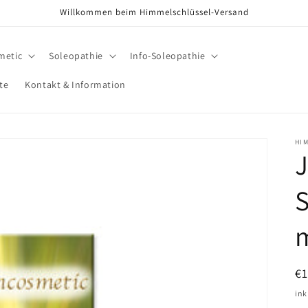
Willkommen beim Himmelschlüssel-Versand
metic
Soleopathie
Info-Soleopathie
te
Kontakt & Information
HI
S
N
€
Pr
ink