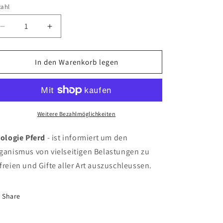
zahl
Verringere
Erhöhe
die
die
Menge
Menge
für
für
In den Warenkorb legen
Soleopathikum
Soleopathikum
Triologie
Triologie
Pferd
Pferd
20ml
20ml
Weitere Bezahlmöglichkeiten
iologie Pferd
- ist informiert um den
ganismus von vielseitigen Belastungen zu
freien und Gifte aller Art auszuschleussen.
Share