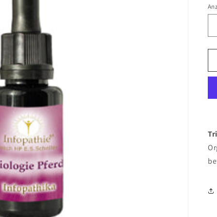
An
Tr
Or
be