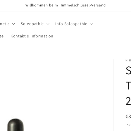
Willkommen beim Himmelschlüssel-Versand
metic
Soleopathie
Info-Soleopathie
te
Kontakt & Information
HI
T
N
€
Pr
ink