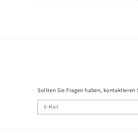
Medien
1
in
Modal
öffnen
Sollten Sie Fragen haben, kontaktieren 
E-Mail