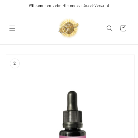
Direkt
Willkommen beim Himmelschlüssel-Versand
zum
Inhalt
Warenkorb
oduktinformationen
ringen