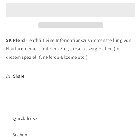
SK
SK
Pferd
Pferd
20
20
ml
ml
SK Pferd
- enthält eine Informationszusammenstellung von
Hautproblemen, mit dem Ziel, diese auszugleichen (in
diesem speziell für Pferde-Ekzeme etc.)
Share
Quick links
Suchen