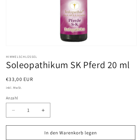
Medien
1
in
HIMMELSCHLÜSSEL
Soleopathikum SK Pferd 20 ml
Modal
öffnen
Normaler
€33,00 EUR
Preis
inkl. MwSt.
Anzahl
Verringere
Erhöhe
die
die
Menge
Menge
für
für
In den Warenkorb legen
Soleopathikum
Soleopathikum