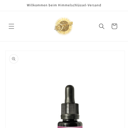
Direkt
Willkommen beim Himmelschlüssel-Versand
zum
Inhalt
Warenkorb
oduktinformationen
ringen