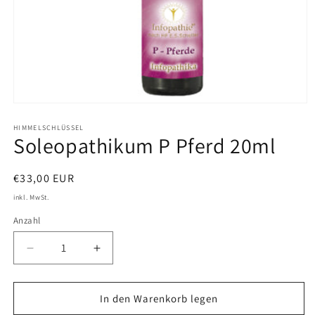
Medien
1
in
HIMMELSCHLÜSSEL
Soleopathikum P Pferd 20ml
Modal
öffnen
Normaler
€33,00 EUR
Preis
inkl. MwSt.
Anzahl
Verringere
Erhöhe
die
die
Menge
Menge
für
für
In den Warenkorb legen
Soleopathikum
Soleopathikum