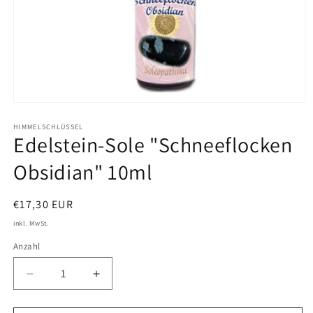
Medien
1
in
HIMMELSCHLÜSSEL
Edelstein-Sole "Schneeflocken
Modal
öffnen
Obsidian" 10ml
Normaler
€17,30 EUR
Preis
inkl. MwSt.
Anzahl
Verringere
Erhöhe
die
die
Menge
Menge