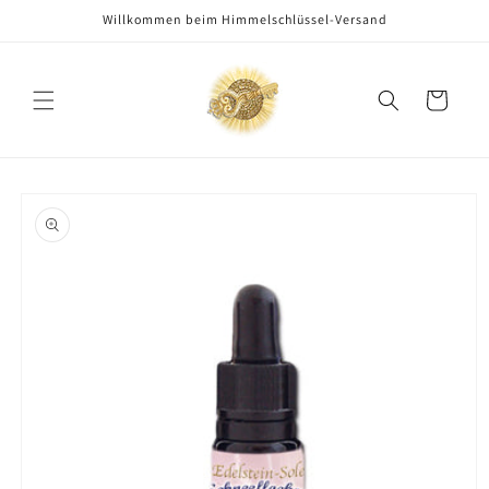
Direkt
Willkommen beim Himmelschlüssel-Versand
zum
Inhalt
Warenkorb
oduktinformationen
ringen