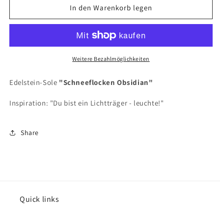
für
für
In den Warenkorb legen
Edelstein-
Edelstein-
Sole
Sole
&quot;Schneeflocken
&quot;Schneeflocken
Obsidian&quot;
Obsidian&quot;
10ml
10ml
Weitere Bezahlmöglichkeiten
Edelstein-Sole
"Schneeflocken Obsidian"
Inspiration: "Du bist ein Lichtträger - leuchte!"
Share
Quick links