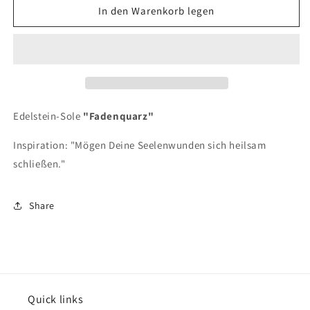
für
für
In den Warenkorb legen
Edelstein-
Edelstein-
Sole
Sole
&quot;Fadenquarz&quot;
&quot;Fadenquarz&quot;
10ml
10ml
Edelstein-Sole
"Fadenquarz"
Inspiration: "Mögen Deine Seelenwunden sich heilsam
schließen."
Share
Quick links