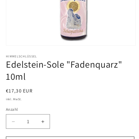
Medien
1
in
HIMMELSCHLÜSSEL
Edelstein-Sole "Fadenquarz"
Modal
öffnen
10ml
Normaler
€17,30 EUR
Preis
inkl. MwSt.
Anzahl
Verringere
Erhöhe
die
die
Menge
Menge