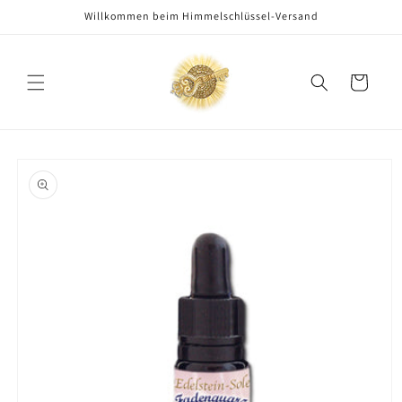
Direkt
Willkommen beim Himmelschlüssel-Versand
zum
Inhalt
Warenkorb
oduktinformationen
ringen