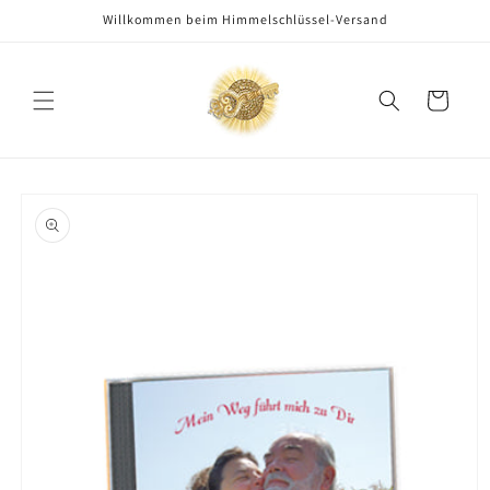
Direkt
Willkommen beim Himmelschlüssel-Versand
zum
Inhalt
Warenkorb
oduktinformationen
ringen