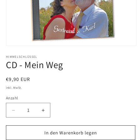
Medien
1
in
HIMMELSCHLÜSSEL
CD - Mein Weg
Modal
öffnen
Normaler
€9,90 EUR
Preis
inkl. MwSt.
Anzahl
Verringere
Erhöhe
die
die
Menge
Menge
für
für
In den Warenkorb legen
CD
CD