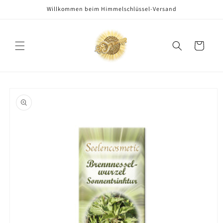
Direkt
Willkommen beim Himmelschlüssel-Versand
zum
Inhalt
Warenkorb
oduktinformationen
ringen