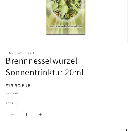
Medien
1
in
HIMMELSCHLÜSSEL
Brennnesselwurzel
Modal
öffnen
Sonnentrinktur 20ml
Normaler
€19,90 EUR
Preis
inkl. MwSt.
Anzahl
Verringere
Erhöhe
die
die
Menge
Menge