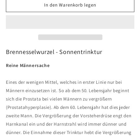
für
für
In den Warenkorb legen
Brennnesselwurzel
Brennnesselwurzel
Sonnentrinktur
Sonnentrinktur
20ml
20ml
Brennesselwurzel - Sonnentrinktur
Reine Männersache
Eines der wenigen Mittel, welches in erster Linie nur bei
Männern einzusetzen ist. So ab dem 50. Lebensjahr beginnt
sich die Prostata bei vielen Männern zu vergrößern
(Prostatahyperplasie). Ab dem 60. Lebensjahr hat dies jeder
zweite Mann. Die Vergrößerung der Vorsteherdrüse engt den
Harnkanal ein und der Harnstrahl wird immer dünner und
dünner. Die Einnahme dieser Trinktur hebt die Vergrößerung