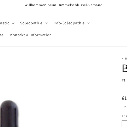
Willkommen beim Himmelschlüssel-Versand
metic
Soleopathie
Info-Soleopathie
te
Kontakt & Information
HI
B
N
€
Pr
ink
An