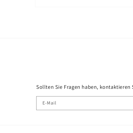
Medien
1
in
Modal
öffnen
Sollten Sie Fragen haben, kontaktieren 
E-Mail