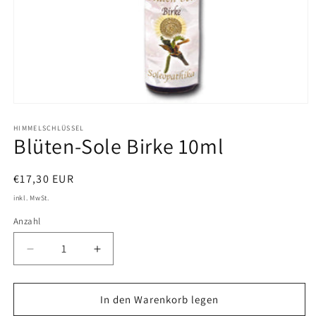
Medien
1
in
HIMMELSCHLÜSSEL
Blüten-Sole Birke 10ml
Modal
öffnen
Normaler
€17,30 EUR
Preis
inkl. MwSt.
Anzahl
Verringere
Erhöhe
die
die
Menge
Menge
für
für
In den Warenkorb legen
Blüten-
Blüten-