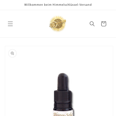
Direkt
Willkommen beim Himmelschlüssel-Versand
zum
Inhalt
Warenkorb
oduktinformationen
ringen