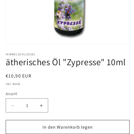
Medien
1
in
HIMMELSCHLÜSSEL
ätherisches Öl "Zypresse" 10ml
Modal
öffnen
Normaler
€10,90 EUR
Preis
inkl. MwSt.
Anzahl
Verringere
Erhöhe
die
die
Menge
Menge
für
für
In den Warenkorb legen
ätherisches
ätherisches