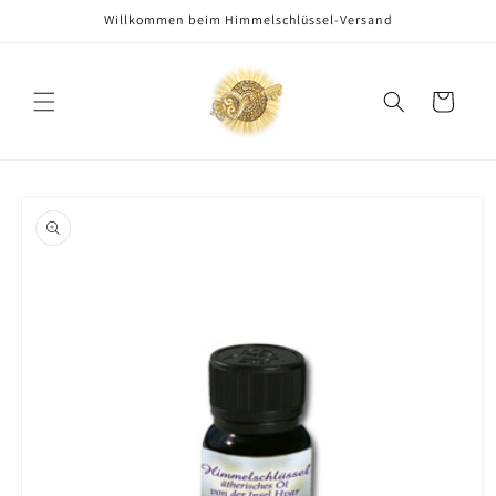
Direkt
Willkommen beim Himmelschlüssel-Versand
zum
Inhalt
Warenkorb
oduktinformationen
ringen