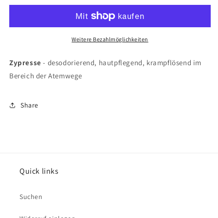
Öl
Öl
&quot;Zypresse&quot;
&quot;Zypresse&quot;
10ml
10ml
Weitere Bezahlmöglichkeiten
Zypresse
- desodorierend, hautpflegend, krampflösend im
Bereich der Atemwege
Share
Quick links
Suchen