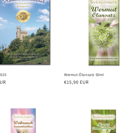
2025
Wermut-Ölansatz 50ml
EUR
Redna
€15,90 EUR
cena