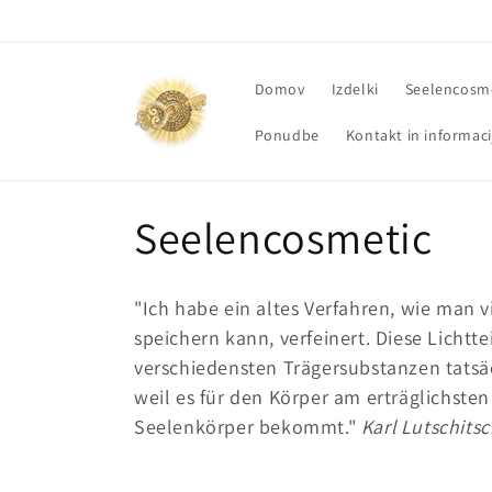
Preskoči
na
vsebino
Domov
Izdelki
Seelencosm
Ponudbe
Kontakt in informaci
K
Seelencosmetic
a
"Ich habe ein altes Verfahren, wie man 
t
speichern kann, verfeinert. Diese Licht
verschiedensten Trägersubstanzen tatsäc
e
weil es für den Körper am erträglichsten
Seelenkörper bekommt."
Karl Lutschits
g