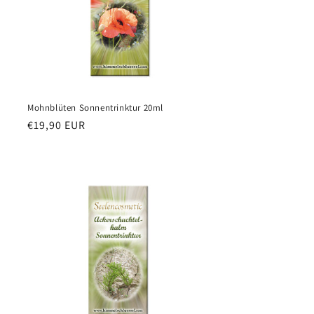
Mohnblüten Sonnentrinktur 20ml
Redna
€19,90 EUR
cena