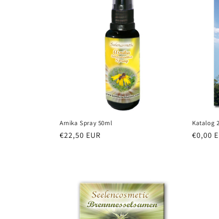
Arnika Spray 50ml
Katalog 
Redna
€22,50 EUR
Redna
€0,00 
cena
cena