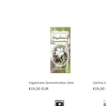
o
r
i
j
a
:
Vogelmiere Sonnentrinktur 20ml
Sončna ti
Redna
€19,50 EUR
Redna
€19,90
cena
cena