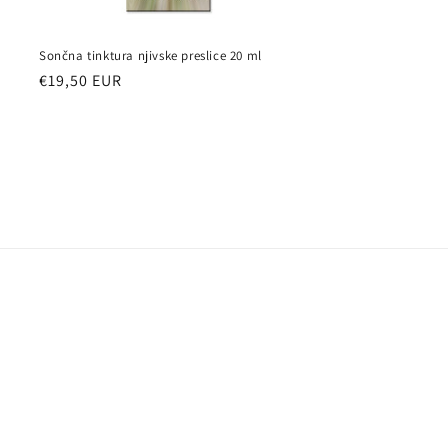
Sončna tinktura njivske preslice 20 ml
Redna
€19,50 EUR
cena