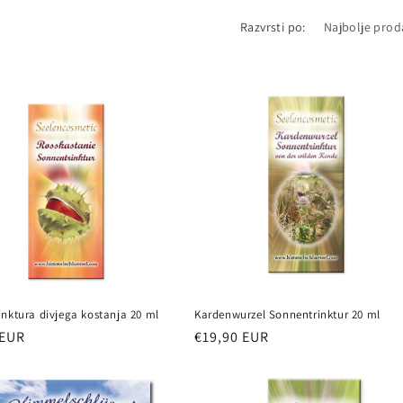
Razvrsti po:
nktura divjega kostanja 20 ml
Kardenwurzel Sonnentrinktur 20 ml
 EUR
Redna
€19,90 EUR
cena