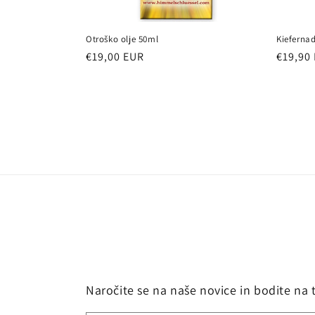
Otroško olje 50ml
Kieferna
Redna
€19,00 EUR
Redna
€19,90
cena
cena
Naročite se na naše novice in bodite na