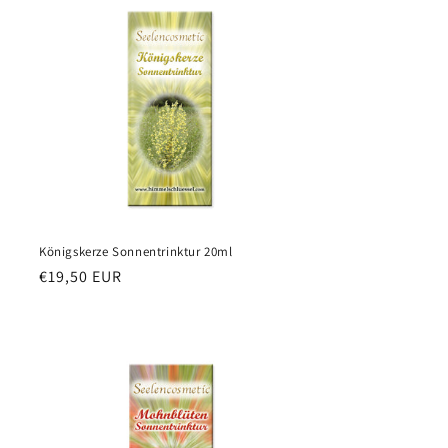
Königskerze Sonnentrinktur 20ml
Redna
€19,50 EUR
cena