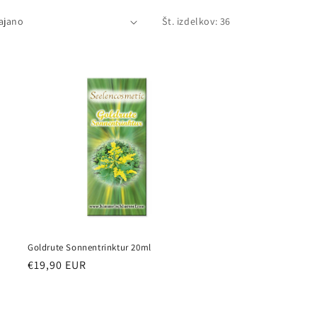
a
Št. izdelkov: 36
Goldrute Sonnentrinktur 20ml
Redna
€19,90 EUR
cena