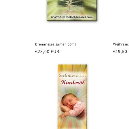
Brennnesselsamen 50ml
Weihrauc
Redna
€23,00 EUR
Redna
€19,50
cena
cena