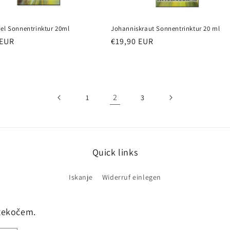
del Sonnentrinktur 20ml
Johanniskraut Sonnentrinktur 20 ml
 EUR
Redna
€19,90 EUR
cena
2
1
3
Quick links
Iskanje
Widerruf einlegen
 tekočem.